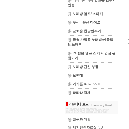
티제이미디어 업소용 반주기
인증
노래방 앰프/ 스피커
무선 - 유선 마이크
교회용 찬양반주기
금영 가정용 노래방/신곡팩
& 노래책
PA 방송 앰프 스피커 영상 음
향기기
노래방 관련 부품
보면대
기가폰 Xuke A530
라라라 결제
질문과 대답
태진인증자료실 (TJ