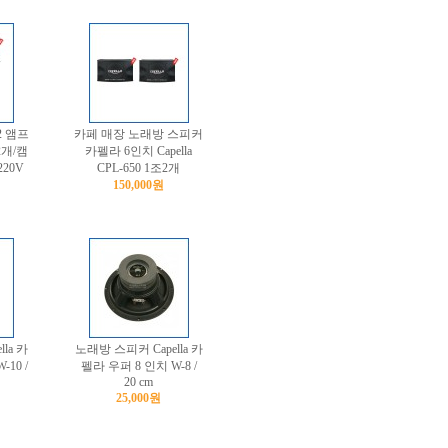
2 앰프
카페 매장 노래방 스피커
2개/캠
카펠라 6인치 Capella
220V
CPL-650 1조2개
150,000원
la 카
노래방 스피커 Capella 카
10 /
펠라 우퍼 8 인치 W-8 /
20 cm
25,000원