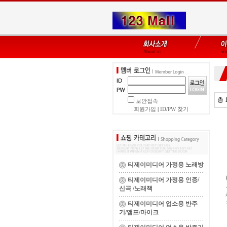
총 
보안접속
회원가입
|
ID/PW 찾기
티제이미디어 가정용 노래방
티제이미디어 가정용 인증/
신곡 /노래책
티제이미디어 업소용 반주
기/앰프/마이크