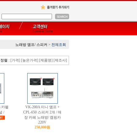
노래방 앰프/ 스피커
>
전체조회
정렬 :
[가격]
[높은가격]
[제품명]
[제조사]
a 카펠
VK-200A 미니 앰프 +
널 /
CPL-650 스피커 2개 / 매
장 카페 노래방/ 캠핑카
220V
250,000원