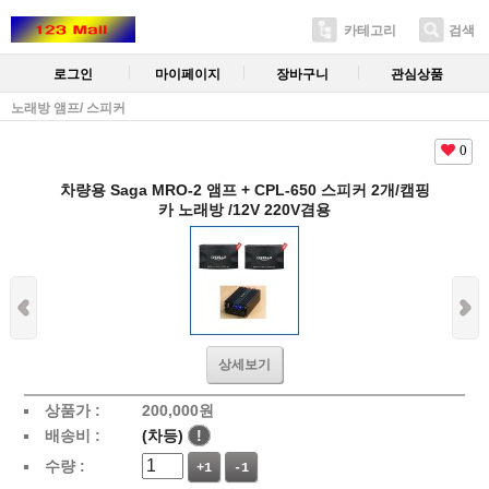
카테고리
검색
로그인
마이페이지
장바구니
관심상품
노래방 앰프/ 스피커
0
차량용 Saga MRO-2 앰프 + CPL-650 스피커 2개/캠핑
카 노래방 /12V 220V겸용
상세보기
상품가 :
200,000
원
배송비 :
(차등)
!
수량 :
+1
-1