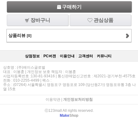
구매하기
장바구니
관심상품
상품리뷰
[0]
상점정보
PC버젼
이용안내
고객센터
커뮤니티
상호명 : (주)에이스글로벌
대표 : 이봉훈 | 개인정보 보호 책임자 : 이봉훈
사업자등록번호 :130-81-93416 | 통신판매업신고번호 : 제2021-경기부천-4575호
전화 : 010-2255-4499 | 팩스 :
주소 : (07264) 서울특별시 영등포구 영등포로 109 (당산동2가) 영등포유통 3층 나
열 15호
이용약관
|
개인정보처리방침
ⓒ123mall All rights reserved.
Make
Shop