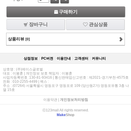
구매하기
장바구니
관심상품
상품리뷰
[0]
상점정보
PC버젼
이용안내
고객센터
커뮤니티
상호명 : (주)에이스글로벌
대표 : 이봉훈 | 개인정보 보호 책임자 : 이봉훈
사업자등록번호 :130-81-93416 | 통신판매업신고번호 : 제2021-경기부천-4575호
전화 : 010-2255-4499 | 팩스 :
주소 : (07264) 서울특별시 영등포구 영등포로 109 (당산동2가) 영등포유통 3층 나
열 15호
이용약관
|
개인정보처리방침
ⓒ123mall All rights reserved.
Make
Shop