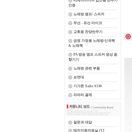
티제이미디어 업소용 반주기
인증
노래방 앰프/ 스피커
무선 - 유선 마이크
교회용 찬양반주기
금영 가정용 노래방/신곡팩
& 노래책
PA 방송 앰프 스피커 영상 음
향기기
노래방 관련 부품
보면대
기가폰 Xuke A530
라라라 결제
질문과 대답
태진인증자료실 (TJ