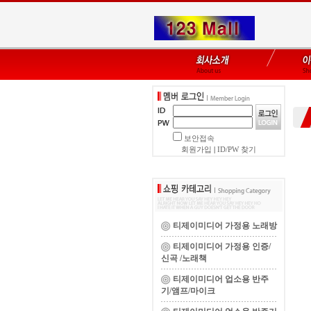
보안접속
회원가입
|
ID/PW 찾기
티제이미디어 가정용 노래방
티제이미디어 가정용 인증/
신곡 /노래책
티제이미디어 업소용 반주
기/앰프/마이크