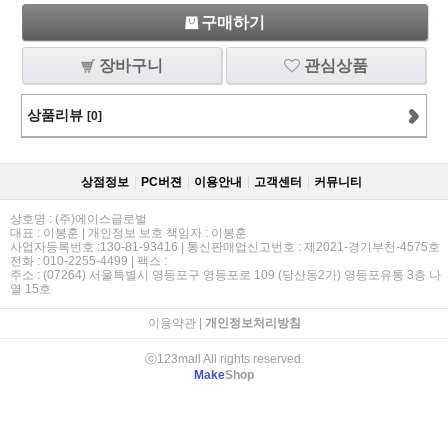
구매하기
장바구니
관심상품
상품리뷰
[0]
상점정보
PC버젼
이용안내
고객센터
커뮤니티
상호명 : (주)에이스글로벌
대표 : 이봉훈 | 개인정보 보호 책임자 : 이봉훈
사업자등록번호 :130-81-93416 | 통신판매업신고번호 : 제2021-경기부천-4575호
전화 : 010-2255-4499 | 팩스 :
주소 : (07264) 서울특별시 영등포구 영등포로 109 (당산동2가) 영등포유통 3층 나
열 15호
이용약관
|
개인정보처리방침
ⓒ123mall All rights reserved.
Make
Shop