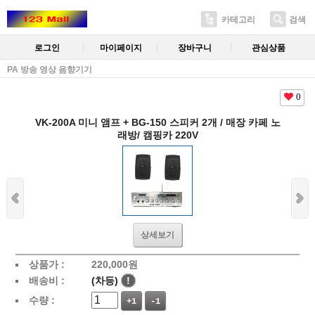
카테고리
검색
로그인
마이페이지
장바구니
관심상품
PA 방송 영상 음향기기
0
VK-200A 미니 앰프 + BG-150 스피커 2개 / 매장 카페 노
래방/ 캠핑카 220V
상세보기
상품가 :
220,000
원
배송비 :
(차등)
!
수량 :
+1
-1