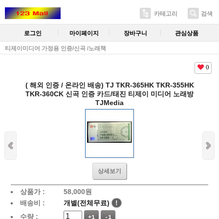
카테고리
검색
로그인
마이페이지
장바구니
관심상품
티제이미디어 가정용 인증/신곡 /노래책
0
( 해외 인증 / 온라인 배송) TJ TKR-365HK TKR-355HK
TKR-360CK 신곡 인증 카드/태진 티제이 미디어 노래방
TJMedia
상세보기
상품가 :
58,000원
배송비 :
개별(전체무료)
!
수량 :
+1
-1