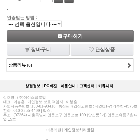
인증받는 방법 :
구매하기
장바구니
관심상품
상품리뷰
[0]
상점정보
PC버젼
이용안내
고객센터
커뮤니티
상호명 : (주)에이스글로벌
대표 : 이봉훈 | 개인정보 보호 책임자 : 이봉훈
사업자등록번호 :130-81-93416 | 통신판매업신고번호 : 제2021-경기부천-4575호
전화 : 010-2255-4499 | 팩스 :
주소 : (07264) 서울특별시 영등포구 영등포로 109 (당산동2가) 영등포유통 3층 나
열 15호
이용약관
|
개인정보처리방침