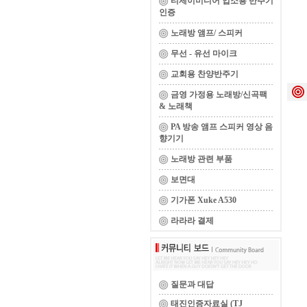
티제이미디어 업소용 반주기
인증
노래방 앰프/ 스피커
무선 - 유선 마이크
교회용 찬양반주기
금영 가정용 노래방/신곡팩
& 노래책
PA 방송 앰프 스피커 영상 음
향기기
노래방 관련 부품
보면대
기가폰 Xuke A530
라라라 결제
질문과 대답
태진인증자료실 (TJ