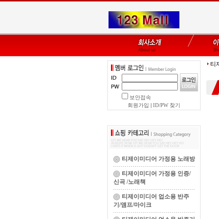
티
보안접속
회원가입
|
ID/PW 찾기
티제이미디어 가정용 노래방
티제이미디어 가정용 인증/
신곡 /노래책
티제이미디어 업소용 반주
기/앰프/마이크