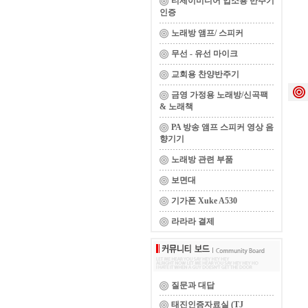
티제이미디어 업소용 반주기
인증
노래방 앰프/ 스피커
무선 - 유선 마이크
교회용 찬양반주기
금영 가정용 노래방/신곡팩
& 노래책
PA 방송 앰프 스피커 영상 음
향기기
노래방 관련 부품
보면대
기가폰 Xuke A530
라라라 결제
질문과 대답
태진인증자료실 (TJ