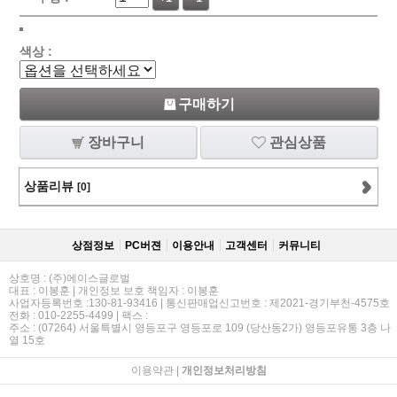
색상 :
구매하기
장바구니
관심상품
상품리뷰
[0]
상점정보
PC버젼
이용안내
고객센터
커뮤니티
상호명 : (주)에이스글로벌
대표 : 이봉훈 | 개인정보 보호 책임자 : 이봉훈
사업자등록번호 :130-81-93416 | 통신판매업신고번호 : 제2021-경기부천-4575호
전화 : 010-2255-4499 | 팩스 :
주소 : (07264) 서울특별시 영등포구 영등포로 109 (당산동2가) 영등포유통 3층 나
열 15호
이용약관
|
개인정보처리방침