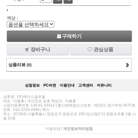
색상 :
구매하기
장바구니
관심상품
상품리뷰
[0]
상점정보
PC버젼
이용안내
고객센터
커뮤니티
상호명 : (주)에이스글로벌
대표 : 이봉훈 | 개인정보 보호 책임자 : 이봉훈
사업자등록번호 :130-81-93416 | 통신판매업신고번호 : 제2021-경기부천-4575호
전화 : 010-2255-4499 | 팩스 :
주소 : (07264) 서울특별시 영등포구 영등포로 109 (당산동2가) 영등포유통 3층 나
열 15호
이용약관
|
개인정보처리방침