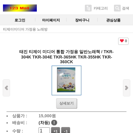
카테고리
검색
로그인
마이페이지
장바구니
관심상품
티제이미디어 가정용 노래방
0
태진 티제이 미디어 통합 가정용 일반노래책 / TKR-
304K TKR-304E TKR-365HK TKR-355HK TKR-
360CK
상세보기
상품가 :
15,000
원
배송비 :
(차등)
!
수량 :
+1
-1