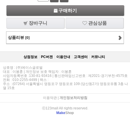
구매하기
장바구니
관심상품
상품리뷰
[0]
상점정보
PC버젼
이용안내
고객센터
커뮤니티
상호명 : (주)에이스글로벌
대표 : 이봉훈 | 개인정보 보호 책임자 : 이봉훈
사업자등록번호 :130-81-93416 | 통신판매업신고번호 : 제2021-경기부천-4575호
전화 : 010-2255-4499 | 팩스 :
주소 : (07264) 서울특별시 영등포구 영등포로 109 (당산동2가) 영등포유통 3층 나
열 15호
이용약관
|
개인정보처리방침
ⓒ123mall All rights reserved.
Make
Shop