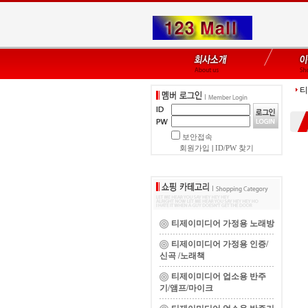
티
보안접속
회원가입
|
ID/PW 찾기
티제이미디어 가정용 노래방
티제이미디어 가정용 인증/
신곡 /노래책
티제이미디어 업소용 반주
기/앰프/마이크