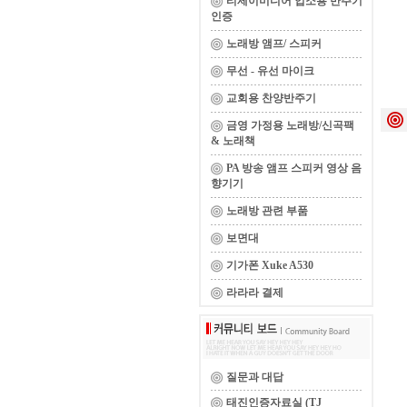
티제이미디어 업소용 반주기
인증
노래방 앰프/ 스피커
무선 - 유선 마이크
교회용 찬양반주기
금영 가정용 노래방/신곡팩
& 노래책
PA 방송 앰프 스피커 영상 음
향기기
노래방 관련 부품
보면대
기가폰 Xuke A530
라라라 결제
질문과 대답
태진인증자료실 (TJ