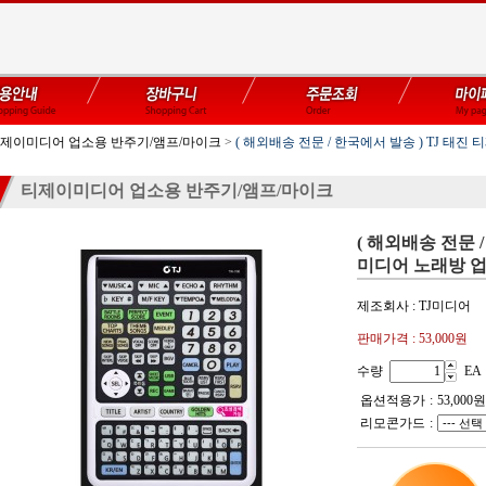
제이미디어 업소용 반주기/앰프/마이크
>
( 해외배송 전문 / 한국에서 발송 ) TJ 태
티제이미디어 업소용 반주기/앰프/마이크
( 해외배송 전문 
미디어 노래방 업소
제조회사 : TJ미디어
판매가격 :
53,000원
수량
EA
옵션적용가
:
53,000
원
리모콘가드
: