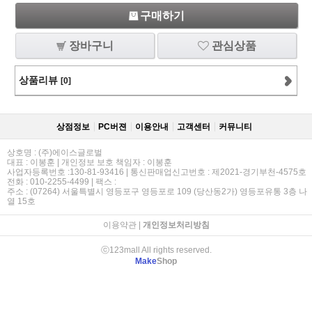
구매하기
장바구니
관심상품
상품리뷰
[0]
상점정보
PC버젼
이용안내
고객센터
커뮤니티
상호명 : (주)에이스글로벌
대표 : 이봉훈 | 개인정보 보호 책임자 : 이봉훈
사업자등록번호 :130-81-93416 | 통신판매업신고번호 : 제2021-경기부천-4575호
전화 : 010-2255-4499 | 팩스 :
주소 : (07264) 서울특별시 영등포구 영등포로 109 (당산동2가) 영등포유통 3층 나
열 15호
이용약관
|
개인정보처리방침
ⓒ123mall All rights reserved.
Make
Shop