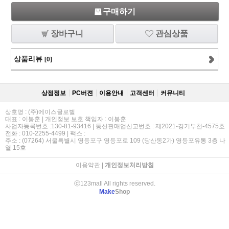
구매하기
장바구니
관심상품
상품리뷰
[0]
상점정보
PC버젼
이용안내
고객센터
커뮤니티
상호명 : (주)에이스글로벌
대표 : 이봉훈 | 개인정보 보호 책임자 : 이봉훈
사업자등록번호 :130-81-93416 | 통신판매업신고번호 : 제2021-경기부천-4575호
전화 : 010-2255-4499 | 팩스 :
주소 : (07264) 서울특별시 영등포구 영등포로 109 (당산동2가) 영등포유통 3층 나
열 15호
이용약관
|
개인정보처리방침
ⓒ123mall All rights reserved.
Make
Shop