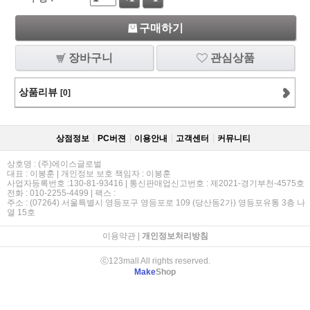
구매하기
장바구니
관심상품
상품리뷰
[0]
상점정보
PC버젼
이용안내
고객센터
커뮤니티
상호명 : (주)에이스글로벌
대표 : 이봉훈 | 개인정보 보호 책임자 : 이봉훈
사업자등록번호 :130-81-93416 | 통신판매업신고번호 : 제2021-경기부천-4575호
전화 : 010-2255-4499 | 팩스 :
주소 : (07264) 서울특별시 영등포구 영등포로 109 (당산동2가) 영등포유통 3층 나
열 15호
이용약관
|
개인정보처리방침
ⓒ123mall All rights reserved.
Make
Shop