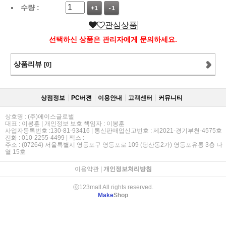
수량 :
+1
-1
관심상품
선택하신 상품은 관리자에게 문의하세요.
상품리뷰
[0]
상점정보
PC버젼
이용안내
고객센터
커뮤니티
상호명 : (주)에이스글로벌
대표 : 이봉훈 | 개인정보 보호 책임자 : 이봉훈
사업자등록번호 :130-81-93416 | 통신판매업신고번호 : 제2021-경기부천-4575호
전화 : 010-2255-4499 | 팩스 :
주소 : (07264) 서울특별시 영등포구 영등포로 109 (당산동2가) 영등포유통 3층 나
열 15호
이용약관
|
개인정보처리방침
ⓒ123mall All rights reserved.
Make
Shop