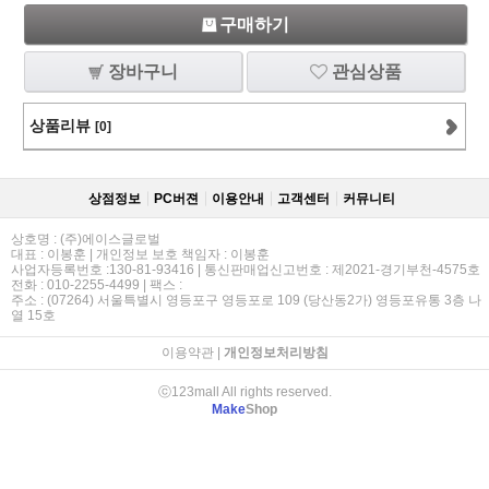
구매하기
장바구니
관심상품
상품리뷰
[0]
상점정보
PC버젼
이용안내
고객센터
커뮤니티
상호명 : (주)에이스글로벌
대표 : 이봉훈 | 개인정보 보호 책임자 : 이봉훈
사업자등록번호 :130-81-93416 | 통신판매업신고번호 : 제2021-경기부천-4575호
전화 : 010-2255-4499 | 팩스 :
주소 : (07264) 서울특별시 영등포구 영등포로 109 (당산동2가) 영등포유통 3층 나
열 15호
이용약관
|
개인정보처리방침
ⓒ123mall All rights reserved.
Make
Shop