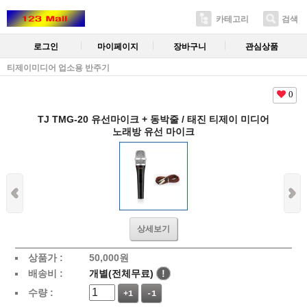
카테고리
검색
로그인
마이페이지
장바구니
관심상품
티제이미디어 업소용 반주기
0
TJ TMG-20 유선마이크 + 동박줄 / 태진 티제이 미디어
노래방 유선 마이크
상세보기
상품가 :
50,000
원
배송비 :
개별(전체무료)
!
수량 :
+1
-1