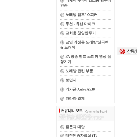
티제이미디어 업소용 반주기
인증
노래방 앰프/ 스피커
무선 - 유선 마이크
교회용 찬양반주기
금영 가정용 노래방/신곡팩
& 노래책
PA 방송 앰프 스피커 영상 음
향기기
노래방 관련 부품
보면대
기가폰 Xuke A530
라라라 결제
질문과 대답
태진인증자료실 (TJ