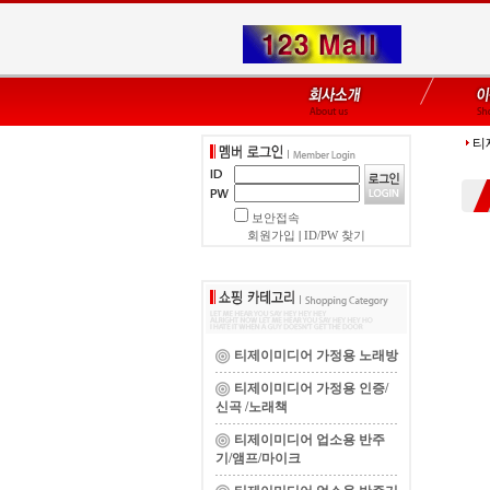
티
보안접속
회원가입
|
ID/PW 찾기
티제이미디어 가정용 노래방
티제이미디어 가정용 인증/
신곡 /노래책
티제이미디어 업소용 반주
기/앰프/마이크