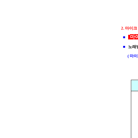
2. 마이
마
■
■
노래방
( 마이크