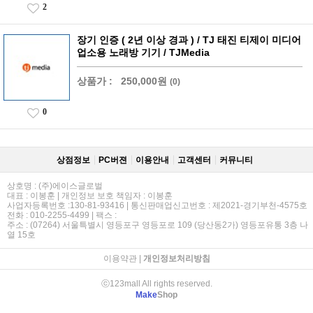
2
장기 인증 ( 2년 이상 경과 ) / TJ 태진 티제이 미디어
업소용 노래방 기기 / TJMedia
상품가 :
250,000원
(0)
0
상점정보
PC버젼
이용안내
고객센터
커뮤니티
상호명 : (주)에이스글로벌
대표 : 이봉훈 | 개인정보 보호 책임자 : 이봉훈
사업자등록번호 :130-81-93416 | 통신판매업신고번호 : 제2021-경기부천-4575호
전화 : 010-2255-4499 | 팩스 :
주소 : (07264) 서울특별시 영등포구 영등포로 109 (당산동2가) 영등포유통 3층 나
열 15호
이용약관
|
개인정보처리방침
ⓒ123mall All rights reserved.
Make
Shop