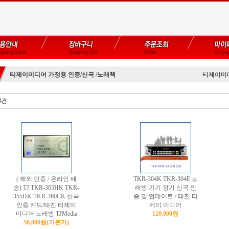
티제이미디어 가정용 인증/신곡 /노래책
티제이미디
3건
( 해외 인증 / 온라인 배
TKR-304K TKR-304E 노
송) TJ TKR-365HK TKR-
래방 기기 장기 신곡 인
355HK TKR-360CK 신곡
증 및 업데이트 / 태진 티
인증 카드/태진 티제이
제이 미디어
미디어 노래방 TJMedia
120,000원
58,000원
(기본가)