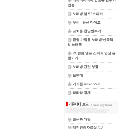
티제이미디어 업소용 반주기
인증
노래방 앰프/ 스피커
무선 - 유선 마이크
교회용 찬양반주기
금영 가정용 노래방/신곡팩
& 노래책
PA 방송 앰프 스피커 영상 음
향기기
노래방 관련 부품
보면대
기가폰 Xuke A530
라라라 결제
질문과 대답
태진인증자료실 (TJ