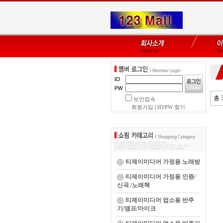
총 
보안접속
회원가입
|
ID/PW 찾기
티제이미디어 가정용 노래방
티제이미디어 가정용 인증/
신곡 /노래책
티제이미디어 업소용 반주
기/앰프/마이크