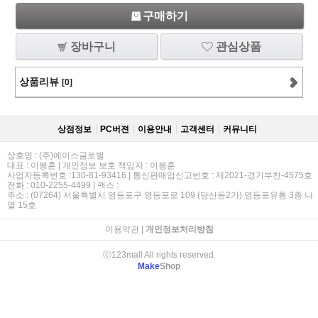
구매하기
장바구니
관심상품
상품리뷰
[0]
상점정보
PC버젼
이용안내
고객센터
커뮤니티
상호명 : (주)에이스글로벌
대표 : 이봉훈 | 개인정보 보호 책임자 : 이봉훈
사업자등록번호 :130-81-93416 | 통신판매업신고번호 : 제2021-경기부천-4575호
전화 : 010-2255-4499 | 팩스 :
주소 : (07264) 서울특별시 영등포구 영등포로 109 (당산동2가) 영등포유통 3층 나
열 15호
이용약관
|
개인정보처리방침
ⓒ123mall All rights reserved.
Make
Shop