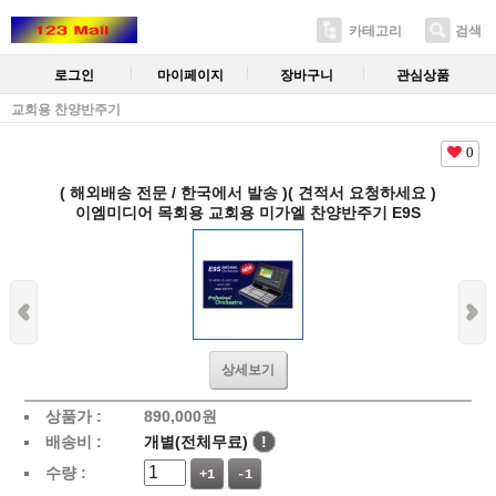
카테고리
검색
로그인
마이페이지
장바구니
관심상품
교회용 찬양반주기
0
( 해외배송 전문 / 한국에서 발송 )( 견적서 요청하세요 )
이엠미디어 목회용 교회용 미가엘 찬양반주기 E9S
상세보기
상품가 :
890,000
원
배송비 :
개별(전체무료)
!
수량 :
+1
-1