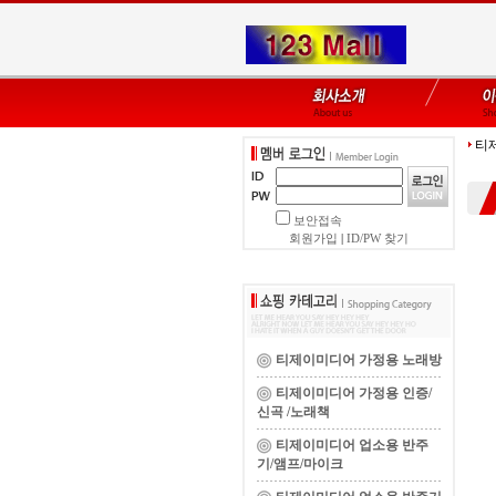
티
보안접속
회원가입
|
ID/PW 찾기
티제이미디어 가정용 노래방
티제이미디어 가정용 인증/
신곡 /노래책
티제이미디어 업소용 반주
기/앰프/마이크