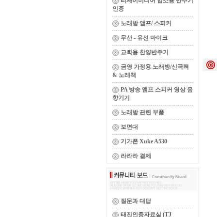
티제이미디어 업소용 반주기
인증
노래방 앰프/ 스피커
무선 - 유선 마이크
교회용 찬양반주기
금영 가정용 노래방/신곡팩
& 노래책
PA 방송 앰프 스피커 영상 음
향기기
노래방 관련 부품
보면대
기가폰 Xuke A530
라라라 결제
질문과 대답
태진인증자료실 (TJ