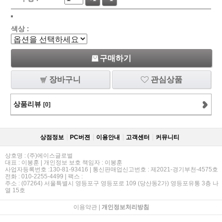
색상 :
구매하기
장바구니
관심상품
상품리뷰
[0]
상점정보
PC버젼
이용안내
고객센터
커뮤니티
상호명 : (주)에이스글로벌
대표 : 이봉훈 | 개인정보 보호 책임자 : 이봉훈
사업자등록번호 :130-81-93416 | 통신판매업신고번호 : 제2021-경기부천-4575호
전화 : 010-2255-4499 | 팩스 :
주소 : (07264) 서울특별시 영등포구 영등포로 109 (당산동2가) 영등포유통 3층 나
열 15호
이용약관
|
개인정보처리방침