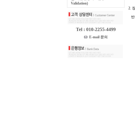
Validation)
2.
반주
Tel : 010-2255-4499
E-mail 문의