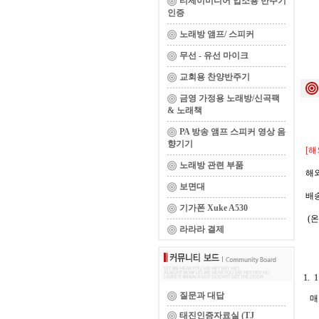
티제이미디어 업소용 반주기
인증
노래방 앰프/ 스피커
무선 - 유선 마이크
교회용 찬양반주기
금영 가정용 노래방/신곡팩
& 노래책
PA 방송 앰프 스피커 영상 음
향기기
[해
노래방 관련 부품
해외
보면대
배송
기가폰 Xuke A530
(온
라라라 결제
1.
질문과 대답
매월
태진인증자료실 (TJ