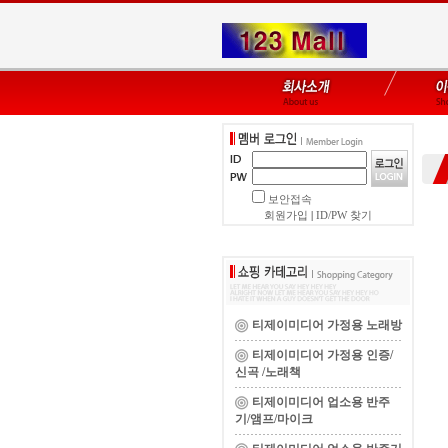
보안접속
회원가입
|
ID/PW 찾기
티제이미디어 가정용 노래방
티제이미디어 가정용 인증/
신곡 /노래책
티제이미디어 업소용 반주
기/앰프/마이크