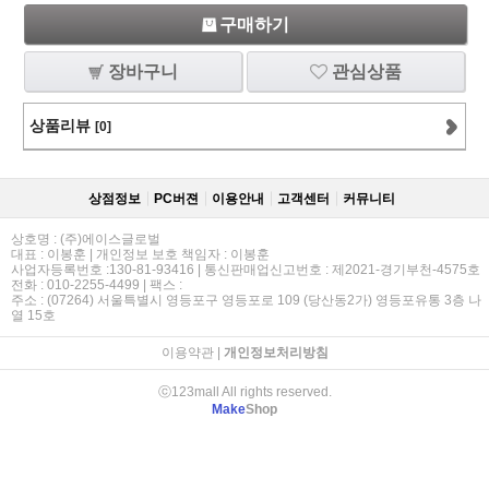
구매하기
장바구니
관심상품
상품리뷰
[0]
상점정보
PC버젼
이용안내
고객센터
커뮤니티
상호명 : (주)에이스글로벌
대표 : 이봉훈 | 개인정보 보호 책임자 : 이봉훈
사업자등록번호 :130-81-93416 | 통신판매업신고번호 : 제2021-경기부천-4575호
전화 : 010-2255-4499 | 팩스 :
주소 : (07264) 서울특별시 영등포구 영등포로 109 (당산동2가) 영등포유통 3층 나
열 15호
이용약관
|
개인정보처리방침
ⓒ123mall All rights reserved.
Make
Shop