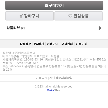
구매하기
장바구니
관심상품
상품리뷰
[0]
상점정보
PC버젼
이용안내
고객센터
커뮤니티
상호명 : (주)에이스글로벌
대표 : 이봉훈 | 개인정보 보호 책임자 : 이봉훈
사업자등록번호 :130-81-93416 | 통신판매업신고번호 : 제2021-경기부천-4575호
전화 : 010-2255-4499 | 팩스 :
주소 : (07264) 서울특별시 영등포구 영등포로 109 (당산동2가) 영등포유통 3층 나
열 15호
이용약관
|
개인정보처리방침
ⓒ123mall All rights reserved.
Make
Shop