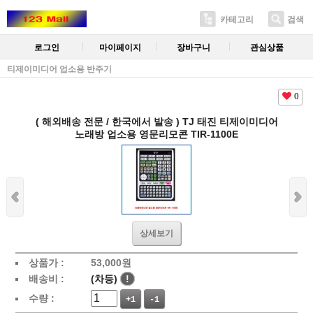
카테고리
검색
로그인
마이페이지
장바구니
관심상품
티제이미디어 업소용 반주기
0
( 해외배송 전문 / 한국에서 발송 ) TJ 태진 티제이미디어
노래방 업소용 영문리모콘 TIR-1100E
상세보기
상품가 :
53,000원
배송비 :
(차등)
!
수량 :
+1
-1