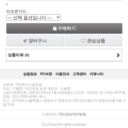
리모콘가드 :
구매하기
장바구니
관심상품
상품리뷰
[0]
상점정보
PC버젼
이용안내
고객센터
커뮤니티
상호명 : (주)에이스글로벌
대표 : 이봉훈 | 개인정보 보호 책임자 : 이봉훈
사업자등록번호 :130-81-93416 | 통신판매업신고번호 : 제2021-경기부천-4575호
전화 : 010-2255-4499 | 팩스 :
주소 : (07264) 서울특별시 영등포구 영등포로 109 (당산동2가) 영등포유통 3층 나
열 15호
이용약관
|
개인정보처리방침
ⓒ123mall All rights reserved.