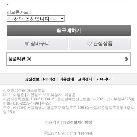
리모콘가드 :
구매하기
장바구니
관심상품
상품리뷰
[0]
상점정보
PC버젼
이용안내
고객센터
커뮤니티
상호명 : (주)에이스글로벌
대표 : 이봉훈 | 개인정보 보호 책임자 : 이봉훈
사업자등록번호 :130-81-93416 | 통신판매업신고번호 : 제2021-경기부천-4575호
전화 : 010-2255-4499 | 팩스 :
주소 : (07264) 서울특별시 영등포구 영등포로 109 (당산동2가) 영등포유통 3층 나
열 15호
이용약관
|
개인정보처리방침
ⓒ123mall All rights reserved.