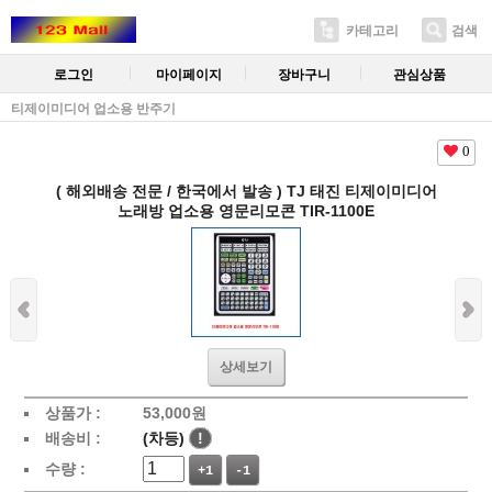
카테고리
검색
로그인
마이페이지
장바구니
관심상품
티제이미디어 업소용 반주기
0
( 해외배송 전문 / 한국에서 발송 ) TJ 태진 티제이미디어
노래방 업소용 영문리모콘 TIR-1100E
상세보기
상품가 :
53,000원
배송비 :
(차등)
!
수량 :
+1
-1