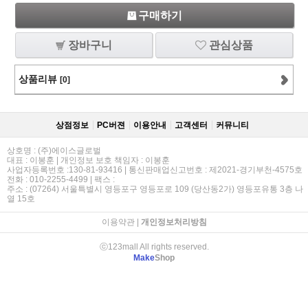
구매하기
장바구니
관심상품
상품리뷰
[0]
상점정보
PC버젼
이용안내
고객센터
커뮤니티
상호명 : (주)에이스글로벌
대표 : 이봉훈 | 개인정보 보호 책임자 : 이봉훈
사업자등록번호 :130-81-93416 | 통신판매업신고번호 : 제2021-경기부천-4575호
전화 : 010-2255-4499 | 팩스 :
주소 : (07264) 서울특별시 영등포구 영등포로 109 (당산동2가) 영등포유통 3층 나
열 15호
이용약관
|
개인정보처리방침
ⓒ123mall All rights reserved.
Make
Shop