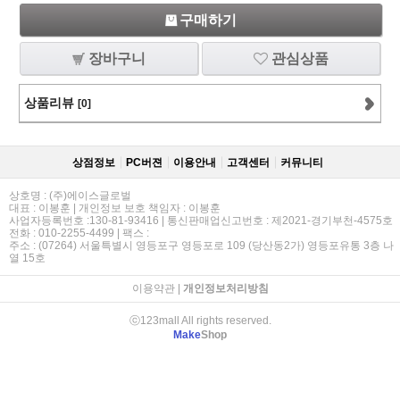
구매하기
장바구니
관심상품
상품리뷰
[0]
상점정보
PC버젼
이용안내
고객센터
커뮤니티
상호명 : (주)에이스글로벌
대표 : 이봉훈 | 개인정보 보호 책임자 : 이봉훈
사업자등록번호 :130-81-93416 | 통신판매업신고번호 : 제2021-경기부천-4575호
전화 : 010-2255-4499 | 팩스 :
주소 : (07264) 서울특별시 영등포구 영등포로 109 (당산동2가) 영등포유통 3층 나
열 15호
이용약관
|
개인정보처리방침
ⓒ123mall All rights reserved.
Make
Shop