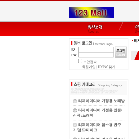
티
보안접속
회원가입
|
ID/PW 찾기
티제이미디어 가정용 노래방
티제이미디어 가정용 인증/
신곡 /노래책
티제이미디어 업소용 반주
기/앰프/마이크