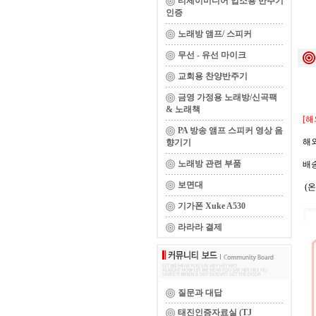
티제이미디어 업소용 반주기
인증
노래방 앰프/ 스피커
무선 - 유선 마이크
교회용 찬양반주기
금영 가정용 노래방/신곡팩
& 노래책
[해
PA 방송 앰프 스피커 영상 음
해외
향기기
노래방 관련 부품
배송
보면대
(온
기가폰 Xuke A530
라라라 결제
질문과 대답
태진인증자료실 (TJ