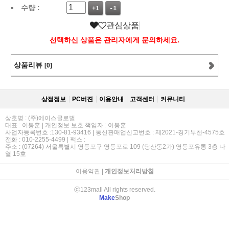
수량 :
+1
-1
관심상품
선택하신 상품은 관리자에게 문의하세요.
상품리뷰
[0]
상점정보
PC버젼
이용안내
고객센터
커뮤니티
상호명 : (주)에이스글로벌
대표 : 이봉훈 | 개인정보 보호 책임자 : 이봉훈
사업자등록번호 :130-81-93416 | 통신판매업신고번호 : 제2021-경기부천-4575호
전화 : 010-2255-4499 | 팩스 :
주소 : (07264) 서울특별시 영등포구 영등포로 109 (당산동2가) 영등포유통 3층 나
열 15호
이용약관
|
개인정보처리방침
ⓒ123mall All rights reserved.
Make
Shop